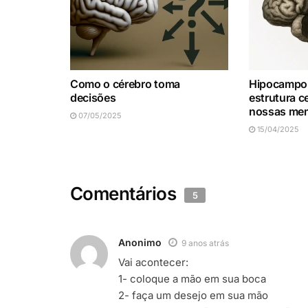
Como o cérebro toma
Hipocampo:
decisões
estrutura c
nossas me
07/05/2025
15/04/2025
Comentários
5
Anonimo
9 anos atrás
Vai acontecer:
1- coloque a mão em sua boca
2- faça um desejo em sua mão