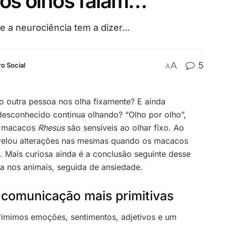
os olhos falam…
e a neurociência tem a dizer...
A
5
o Social
A
o outra pessoa nos olha fixamente? E ainda
esconhecido continua olhando? “Olho por olho”,
s macacos
Rhesus
são sensíveis ao olhar fixo. Ao
revelou alterações nas mesmas quando os macacos
Mais curiosa ainda é a conclusão seguinte desse
za nos animais, seguida de ansiedade.
 comunicação mais primitivas
rimimos emoções, sentimentos, adjetivos e um