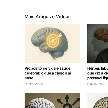
Mais Artigos e Vídeos
Propósito de vida e saúde
Herpes labi
cerebral: o que a ciência já
que diz a c
sabe
possível li
03/09/2025
07/07/2025