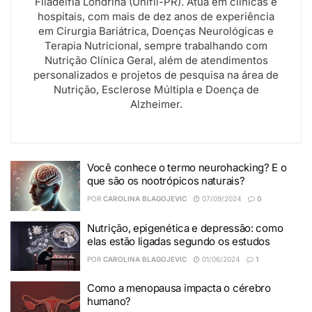
Filadélfia Londrina (Unifil-PR). Atua em clínicas e
hospitais, com mais de dez anos de experiência
em Cirurgia Bariátrica, Doenças Neurológicas e
Terapia Nutricional, sempre trabalhando com
Nutrição Clínica Geral, além de atendimentos
personalizados e projetos de pesquisa na área de
Nutrição, Esclerose Múltipla e Doença de
Alzheimer.
Você conhece o termo neurohacking? E o
que são os nootrópicos naturais?
POR
CAROLINA BLAGOJEVIC
07/09/2024
0
Nutrição, epigenética e depressão: como
elas estão ligadas segundo os estudos
POR
CAROLINA BLAGOJEVIC
01/06/2024
1
Como a menopausa impacta o cérebro
humano?