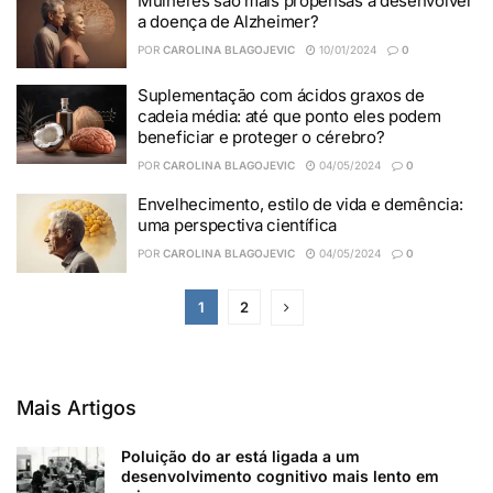
Mulheres são mais propensas a desenvolver
a doença de Alzheimer?
POR
CAROLINA BLAGOJEVIC
10/01/2024
0
Suplementação com ácidos graxos de
cadeia média: até que ponto eles podem
beneficiar e proteger o cérebro?
POR
CAROLINA BLAGOJEVIC
04/05/2024
0
Envelhecimento, estilo de vida e demência:
uma perspectiva científica
POR
CAROLINA BLAGOJEVIC
04/05/2024
0
1
2
Mais Artigos
Poluição do ar está ligada a um
desenvolvimento cognitivo mais lento em