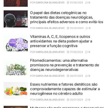
POR
CAROLINA BLAGOJEVIC
01/06/2024
0
O papel das dietas cetogênicas no
tratamento das doenças neurológicas,
principais efeitos adversos e como evitá-los
POR
CAROLINA BLAGOJEVIC
25/02/2024
0
Vitaminas A, C, E, licopenos e outros
antioxidantes na dieta podem ajudar a
preservar a função cognitiva
POR
CAROLINA BLAGOJEVIC
21/06/2024
0
Fitomedicamentos: uma alternativa
promissora na prevenção e tratamento de
doenças neurodegenerativas
POR
CAROLINA BLAGOJEVIC
28/01/2024
0
Esses nutrientes e fatores dietéticos são
comprovadamente capazes de estimular a
neurogênese no cérebro adulto
POR
CAROLINA BLAGOJEVIC
25/01/2024
0