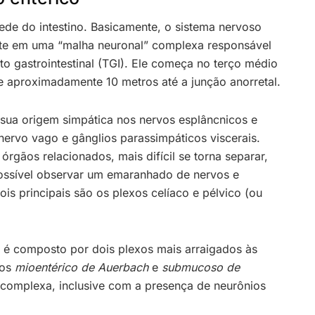
ede do intestino. Basicamente, o sistema nervoso
te em uma “malha neuronal” complexa responsável
to gastrointestinal (TGI). Ele começa no terço médio
e aproximadamente 10 metros até a junção anorretal.
sua origem simpática nos nervos esplâncnicos e
 nervo vago e gânglios parassimpáticos viscerais.
rgãos relacionados, mais difícil se torna separar,
 possível observar um emaranhado de nervos e
is principais são os plexos celíaco e pélvico (ou
o é composto por dois plexos mais arraigados às
xos
mioentérico de Auerbach
e
submucoso de
 complexa, inclusive com a presença de neurônios