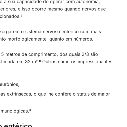
o à sua capacidade de operar com autonomia,
eriores, e isso ocorre mesmo quando nervos que
ccionados.
7
nxergarem o sistema nervoso entérico com mais
anto morfologicamente, quanto em números.
e 5 metros de comprimento, dos quais 2/3 são
 estimada em 32 m
.
Outros números impressionantes
2
8
eurônios;
as extrínsecas, o que lhe confere o status de maior
imunológicas.
9
 entérico