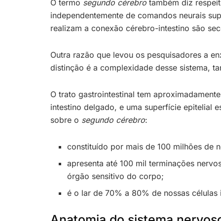
O termo
segundo cérebro
também diz respeit
independentemente de comandos neurais sup
realizam a conexão cérebro-intestino são se
Outra razão que levou os pesquisadores a e
distinção é a complexidade desse sistema, t
O trato gastrointestinal tem aproximadament
intestino delgado, e uma superfície epitelial
sobre o
segundo cérebro
:
constituído por mais de 100 milhões de n
apresenta até 100 mil terminações nervos
órgão sensitivo do corpo;
é o lar de 70% a 80% de nossas células 
Anatomia do sistema nervoso