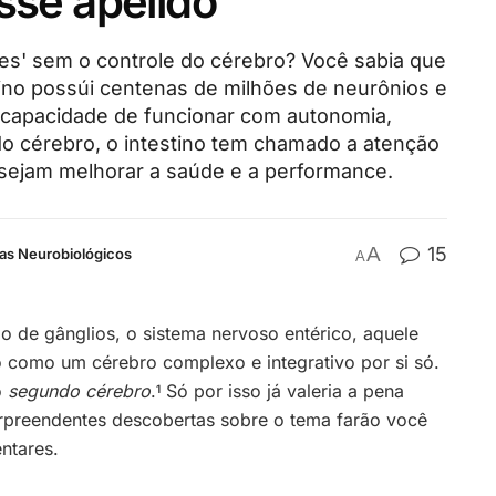
sse apelido
ões' sem o controle do cérebro? Você sabia que
tino possúi centenas de milhões de neurônios e
capacidade de funcionar com autonomia,
o cérebro, o intestino tem chamado a atenção
sejam melhorar a saúde e a performance.
A
15
as Neurobiológicos
A
 de gânglios, o sistema nervoso entérico, aquele
o como um cérebro complexo e integrativo por si só.
o
segundo cérebro
.
Só por isso já valeria a pena
1
rpreendentes descobertas sobre o tema farão você
ntares.