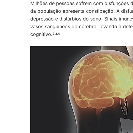
Milhões de pessoas sofrem com disfunções do 
da população apresenta constipação. A disfu
depressão e distúrbios do sono. Sinais imun
vasos sanguíneos do cérebro, levando à det
cognitivo.
2
,
3
,
4