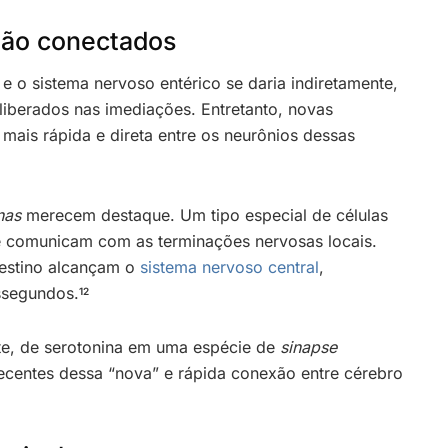
tão conectados
e o sistema nervoso entérico se daria indiretamente,
liberados nas imediações. Entretanto, novas
ais rápida e direta entre os neurônios dessas
nas
merecem destaque. Um tipo especial de células
 comunicam com as terminações nervosas locais.
testino alcançam o
sistema nervoso central
,
issegundos.
12
te, de serotonina em uma espécie de
sinapse
 recentes dessa “nova” e rápida conexão entre cérebro