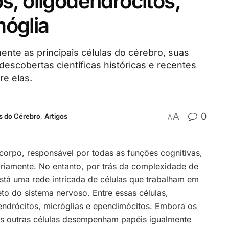
os, oligodendrócitos,
móglia
nte as principais células do cérebro, suas
 descobertas científicas históricas e recentes
e elas.
A
0
s do Cérebro
,
Artigos
A
corpo, responsável por todas as funções cognitivas,
riamente. No entanto, por trás da complexidade de
á uma rede intricada de células que trabalham em
to do sistema nervoso. Entre essas células,
endrócitos, micróglias e ependimócitos. Embora os
s outras células desempenham papéis igualmente