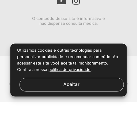
O conteúdo desse site é informativo e
não dispensa consulta médica.
Utilizamos cookies e outras tecnologias para
personalizar publicidade e recomendar conteúdo. Ao
acessar este site você aceita tal monitoramento.
Sobre
Privacidade
Termos
Contato
Confira a nossa
política de privacidade
.
Aceitar
© 2024
Meu Cérebro
. Administrado por
My Brain University
- L. F. de
Faria Empreendimentos Digitais - CNPJ 36.165.519/0001-77.