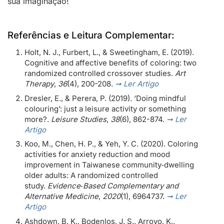
sua imaginação!
Referências e Leitura Complementar:
Holt, N. J., Furbert, L., & Sweetingham, E. (2019).
Cognitive and affective benefits of coloring: two
randomized controlled crossover studies.
Art
Therapy
,
36
(4), 200-208.
➞ Ler Artigo
Dresler, E., & Perera, P. (2019). ‘Doing mindful
colouring’: just a leisure activity or something
more?.
Leisure Studies
,
38
(6), 862-874.
➞ Ler
Artigo
Koo, M., Chen, H. P., & Yeh, Y. C. (2020). Coloring
activities for anxiety reduction and mood
improvement in Taiwanese community‐dwelling
older adults: A randomized controlled
study.
Evidence‐Based Complementary and
Alternative Medicine
,
2020
(1), 6964737.
➞ Ler
Artigo
Ashdown, B. K., Bodenlos, J. S., Arroyo, K.,