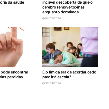
tória da saúde
incrível descoberta de que o
cérebro remove toxinas
enquanto dormimos
04/05/2024
 pode encontrar
É o fim da era de acordar cedo
ias perdidas
para ir à escola?
30/04/2024