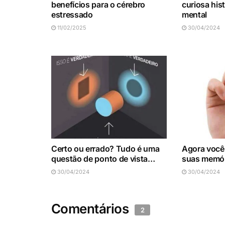
benefícios para o cérebro
curiosa his
estressado
mental
11/02/2025
30/04/2024
Certo ou errado? Tudo é uma
Agora você
questão de ponto de vista…
suas memór
30/04/2024
30/04/2024
Comentários
2