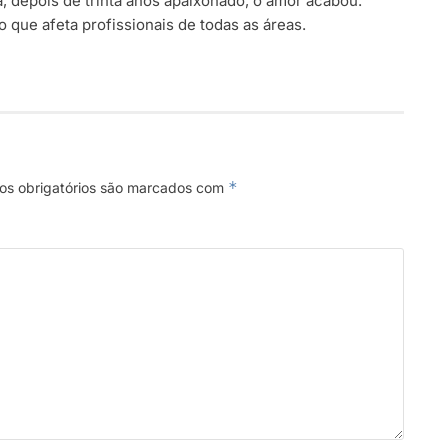
, depois de trinta anos apaixonado, o amor acabou.
 que afeta profissionais de todas as áreas.
*
s obrigatórios são marcados com